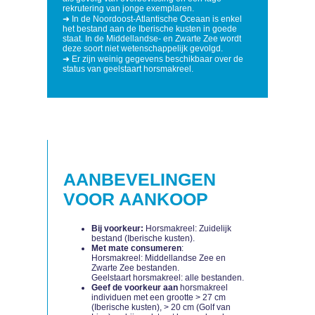
rekrutering van jonge exemplaren.
➜ In de Noordoost-Atlantische Oceaan is enkel
het bestand aan de Iberische kusten in goede
staat. In de Middellandse- en Zwarte Zee wordt
deze soort niet wetenschappelijk gevolgd.
➜ Er zijn weinig gegevens beschikbaar over de
status van geelstaart horsmakreel.
AANBEVELINGEN
VOOR AANKOOP
Bij voorkeur:
Horsmakreel: Zuidelijk
bestand (Iberische kusten).
Met mate consumeren
:
Horsmakreel: Middellandse Zee en
Zwarte Zee bestanden.
Geelstaart horsmakreel: alle bestanden.
Geef de voorkeur aan
horsmakreel
individuen met een grootte > 27 cm
(Iberische kusten), > 20 cm (Golf van