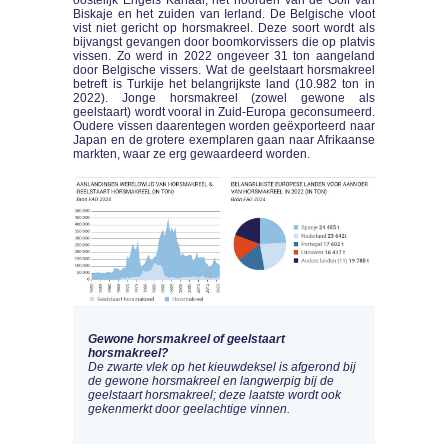
oostelijk Engels Kanaal, het noorden van de Golf van
Biskaje en het zuiden van Ierland. De Belgische vloot
vist niet gericht op horsmakreel. Deze soort wordt als
bijvangst gevangen door boomkorvissers die op platvis
vissen. Zo werd in 2022 ongeveer 31 ton aangeland
door Belgische vissers. Wat de geelstaart horsmakreel
betreft is Turkije het belangrijkste land (10.982 ton in
2022). Jonge horsmakreel (zowel gewone als
geelstaart) wordt vooral in Zuid-Europa geconsumeerd.
Oudere vissen daarentegen worden geëxporteerd naar
Japan en de grotere exemplaren gaan naar Afrikaanse
markten, waar ze erg gewaardeerd worden.
Gewone horsmakreel of geelstaart
horsmakreel?
De zwarte vlek op het kieuwdeksel is afgerond bij
de gewone horsmakreel en langwerpig bij de
geelstaart horsmakreel; deze laatste wordt ook
gekenmerkt door geelachtige vinnen.