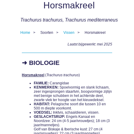
Horsmakreel
Trachurus trachurus, Trachurus mediterraneus
Home
Soorten
Vissen
Horsmakreel
Kruimelpad
Laatst bijgewerkt: mei 2025
➜ BIOLOGIE
Horsmakreel
(
Trachurus trachurus
)
FAMILIE:
Carangidae
KENMERKEN:
Spoelvormig en slank lichaam,
zeer ingesprongen staartvin, boogvormige zijlijn
met benige schubben in het achterste deel,
zwarte vlek ter hoogte van het kieuwdeksel.
HABITAT:
Pelagische soort die tussen 10 en
500 m diepte voorkomt.
VOEDSEL:
Inktvis, schaaldieren, vissen.
GESLACHTSRIJP:
Engels Kanaal en
Noordzee: 24 cm (4-5 jaar/vrouwtjes); 18 cm (3
jaar/mannetjes).
Golf van Biskaje & Iberische kust: 27 cm (4
jaar/vrouwtjes); 22 cm (3 jaar/mannetjes)