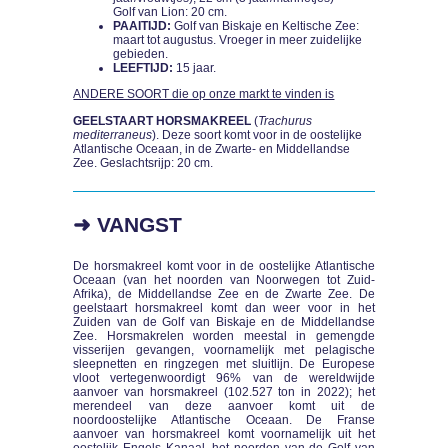
Golf van Lion: 20 cm.
PAAITIJD:
Golf van Biskaje en Keltische Zee:
maart tot augustus. Vroeger in meer zuidelijke
gebieden.
LEEFTIJD:
15 jaar.
ANDERE SOORT die op onze markt te vinden is
GEELSTAART HORSMAKREEL
(
Trachurus
mediterraneus
). Deze soort komt voor in de oostelijke
Atlantische Oceaan, in de Zwarte- en Middellandse
Zee. Geslachtsrijp: 20 cm.
➜ VANGST
De horsmakreel komt voor in de oostelijke Atlantische
Oceaan (van het noorden van Noorwegen tot Zuid-
Afrika), de Middellandse Zee en de Zwarte Zee. De
geelstaart horsmakreel komt dan weer voor in het
Zuiden van de Golf van Biskaje en de Middellandse
Zee. Horsmakrelen worden meestal in gemengde
visserijen gevangen, voornamelijk met pelagische
sleepnetten en ringzegen met sluitlijn. De Europese
vloot vertegenwoordigt 96% van de wereldwijde
aanvoer van horsmakreel (102.527 ton in 2022); het
merendeel van deze aanvoer komt uit de
noordoostelijke Atlantische Oceaan. De Franse
aanvoer van horsmakreel komt voornamelijk uit het