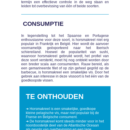
termijn een effectieve controle in de weg staan en
leiden tot overbevissing van één of beide soorten.
CONSUMPTIE
In tegenstelling tot het Spaanse en Portugese
enthousiasme voor deze soort, is horsmakreel niet erg
populair in Frankrijk en België. Hier wordt de aanvoer
voornamelijk geëxporteerd naar het Iberisch
schiereiland. Hoewel de populariteit van sushi,
waarvoor horsmakreel gebruikt wordt, het profiel van
deze soort versterkt, moet hij nog ontdekt worden door
een breder scala aan consumenten. Rauw bereid, als
een gemarineerde filet of op zijn geheel gegrild op de
barbecue, is horsmakreel een smakelijke vis. Door het
gebrek aan interesse in deze vissoort is het één van de
goedkoopste vissen.
TE ONTHOUDEN
➜ Horsmakreel is een smakelijke, goedkope
kleine pelagische vis, maar niet populair bij de
Franse en Belgische consument.
➜ De horsmakreel komt steeds minder voor in het
noordoostelijk deel van de Atlantische Oceaan
als gevolg van overbevissing en een lage