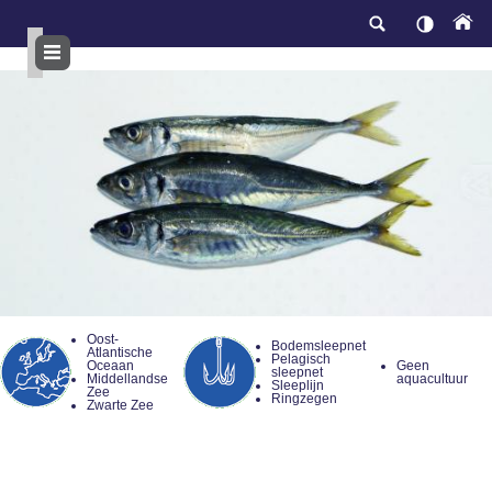
Overslaan
en
naar
de
inhoud
gaan
Oost-
Bodemsleepnet
Atlantische
Pelagisch
Oceaan
Geen
sleepnet
Middellandse
aquacultuur
Sleeplijn
Zee
Ringzegen
Zwarte Zee