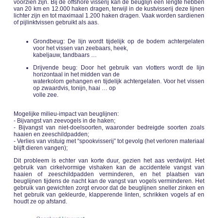
voorzien zijn. Bij de offshore visserij kan de beuglijn een lengte hebben
van 20 km en 12.000 haken dragen, terwijl in de kustvisserij deze lijnen
lichter zijn en tot maximaal 1.200 haken dragen. Vaak worden sardienen
of pijlinktvissen gebruikt als aas.
Grondbeug: De lijn wordt tijdelijk op de bodem achtergelaten
voor het vissen van zeebaars, heek,
kabeljauw, tandbaars …
Drijvende beug: Door het gebruik van vlotters wordt de lijn
horizontaal in het midden van de
waterkolom gehangen en tijdelijk achtergelaten. Voor het vissen
op zwaardvis, tonijn, haai … op
volle zee.
Mogelijke milieu-impact van beuglijnen:
- Bijvangst van zeevogels in de haken;
- Bijvangst van niet-doelsoorten, waaronder bedreigde soorten zoals
haaien en zeeschildpadden;
- Verlies van vistuig met “spookvisserij” tot gevolg (het verloren materiaal
blijft dieren vangen);
Dit probleem is echter van korte duur, gezien het aas verdwijnt. Het
gebruik van cirkelvormige vishaken kan de accidentele vangst van
haaien of zeeschildpadden verminderen, en het plaatsen van
beuglijnen tijdens de nacht kan de vangst van vogels verminderen. Het
gebruik van gewichten zorgt ervoor dat de beuglijnen sneller zinken en
het gebruik van gekleurde, klapperende linten, schrikken vogels af en
houdt ze op afstand.