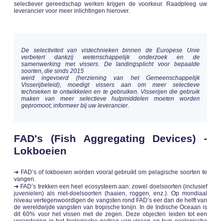
selectiever gereedschap werken krijgen de voorkeur. Raadpleeg uw
leverancier voor meer inlichtingen hierover.
De selectiviteit van vistechnieken binnen de Europese Unie
verbetert dankzij wetenschappelijk onderzoek en de
samenwerking met vissers. De landingsplicht voor bepaalde
soorten, die sinds 2015
werd ingevoerd (herziening van het Gemeenschappelijk
Visserijbeleid), moedigt vissers aan om meer selectieve
technieken te ontwikkelen en te gebruiken. Visserijen die gebruik
maken van meer selectieve hulpmiddelen moeten worden
gepromoot; informeer bij uw leverancier.
FAD's (Fish Aggregating Devices) -
Lokboeien
➜ FAD’s of lokboeien worden vooral gebruikt om pelagische soorten te
vangen.
➜ FAD’s trekken een heel ecosysteem aan: zowel doelsoorten (inclusief
juvenielen) als niet-doelsoorten (haaien, roggen, enz.). Op mondiaal
niveau vertegenwoordigen de vangsten rond FAD’s eer dan de helft van
de wereldwijde vangsten van tropische tonijn. In de Indische Oceaan is
dit 60% voor het vissen met de zegen. Deze objecten leiden tot een
verandering in het biologische gedrag van vissen en hun ecologische