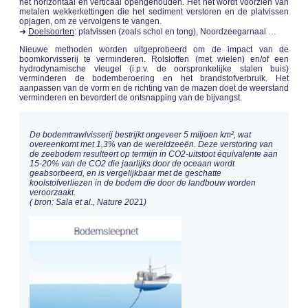
net horizontaal en verticaal opengehouden. Het net wordt voorzien van
metalen wekkerkettingen die het sediment verstoren en de platvissen
opjagen, om ze vervolgens te vangen.
➜
Doelsoorten
: platvissen (zoals schol en tong), Noordzeegarnaal …
Nieuwe methoden worden uitgeprobeerd om de impact van de
boomkorvisserij te verminderen. Rolsloffen (met wielen) en/of een
hydrodynamische vleugel (i.p.v. de oorspronkelijke stalen buis)
verminderen de bodemberoering en het brandstofverbruik. Het
aanpassen van de vorm en de richting van de mazen doet de weerstand
verminderen en bevordert de ontsnapping van de bijvangst.
De bodemtrawlvisserij bestrijkt ongeveer 5 miljoen km², wat
overeenkomt met 1,3% van de wereldzeeën. Deze verstoring van
de zeebodem resulteert op termijn in CO2-uitstoot équivalente aan
15-20% van de CO2 die jaarlijks door de oceaan wordt
geabsorbeerd, en is vergelijkbaar met de geschatte
koolstofverliezen in de bodem die door de landbouw worden
veroorzaakt.
( bron: Sala et al., Nature 2021)