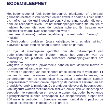
BODEMSLEEPNET
Het bodemsleepnet (ook bodembordennet, -plankennet of -ottertrawl
genoemd) bestaat in vele vormen en kan zowel in ondiep als diep water,
dicht of ver van de kust ingezet worden. Het net vangt soorten die op of
nabij de zeebodem leven. Het net wordt opengehouden met houten of
metalen borden die over de bodem scheren. Er bestaan ook
constructies waarbij twee scheerborden twee of
meerdere (kleinere) netten tegelijkertijd openhouden: “twinrig” of
“multirig”.
➜
Doelsoorten
: rondvissen (zoals kabeljauw, leng, schelvis, wijting),
platvissen (zoals tong en schol), Noorse kreeft en garnaal.
Er zijn al maatregelen getroffen om de milieu-impact van
bodemsleepnetten te verminderen, zoals: het vergroten van de
maaswijdte, het plaatsen van selectieve ontsnappingsvensters om
ongewenste
vangsten te beperken (bijvoorbeeld panelen met vierkante mazen of
roosters) en het aanpassen van
de vorm en opening van het sleepnet om te kleine vis te vermijden. Er
worden lichtere materialen gebruikt voor de constructie ervan, de
scheerborden die de sleepnetten horizontaal openhouden kunnen
geoptimaliseerd worden om de impact op de bodem te limiteren en het
brandstofverbruik te minderen. De grondpees die over de bodem sleept,
kan uitgerust worden met rubberen schijven om de fysieke impact op de
zeebodem te verminderen en ervoor te zorgen dat bodembewonende
bijvangstsoorten kunnen ontsnappen. De sleepnetvisserij dieper dan
800 meter is verboden in Europese wateren, omdat de impact op de
fragiele ecosystemen in de diepzee te groot is.