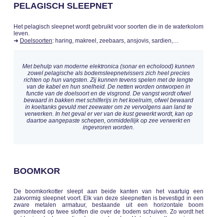
PELAGISCH SLEEPNET
Het pelagisch sleepnet wordt gebruikt voor soorten die in de waterkolom
leven.
➜
Doelsoorten
: haring, makreel, zeebaars, ansjovis, sardien,…
Met behulp van moderne elektronica (sonar en echolood) kunnen
zowel pelagische als bodemsleepnetvissers zich heel precies
richten op hun vangsten. Zij kunnen tevens spelen met de lengte
van de kabel en hun snelheid. De netten worden ontworpen in
functie van de doelsoort en de visgrond. De vangst wordt ofwel
bewaard in bakken met schilferijs in het koelruim, ofwel bewaard
in koeltanks gevuld met zeewater om ze vervolgens aan land te
verwerken. In het geval er ver van de kust gewerkt wordt, kan op
daartoe aangepaste schepen, onmiddellijk op zee verwerkt en
ingevroren worden.
BOOMKOR
De boomkorkotter sleept aan beide kanten van het vaartuig een
zakvormig sleepnet voort. Elk van deze sleepnetten is bevestigd in een
zware metalen armatuur, bestaande uit een horizontale boom
gemonteerd op twee sloffen die over de bodem schuiven. Zo wordt het