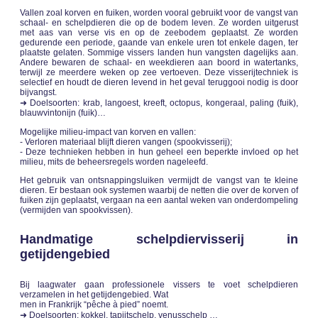
Vallen zoal korven en fuiken, worden vooral gebruikt voor de vangst van
schaal- en schelpdieren die op de bodem leven. Ze worden uitgerust
met aas van verse vis en op de zeebodem geplaatst. Ze worden
gedurende een periode, gaande van enkele uren tot enkele dagen, ter
plaatste gelaten. Sommige vissers landen hun vangsten dagelijks aan.
Andere bewaren de schaal- en weekdieren aan boord in watertanks,
terwijl ze meerdere weken op zee vertoeven. Deze visserijtechniek is
selectief en houdt de dieren levend in het geval teruggooi nodig is door
bijvangst.
➜ Doelsoorten: krab, langoest, kreeft, octopus, kongeraal, paling (fuik),
blauwvintonijn (fuik)…
Mogelijke milieu-impact van korven en vallen:
- Verloren materiaal blijft dieren vangen (spookvisserij);
- Deze technieken hebben in hun geheel een beperkte invloed op het
milieu, mits de beheersregels worden nageleefd.
Het gebruik van ontsnappingsluiken vermijdt de vangst van te kleine
dieren. Er bestaan ook systemen waarbij de netten die over de korven of
fuiken zijn geplaatst, vergaan na een aantal weken van onderdompeling
(vermijden van spookvissen).
Handmatige schelpdiervisserij in
getijdengebied
Bij laagwater gaan professionele vissers te voet schelpdieren
verzamelen in het getijdengebied. Wat
men in Frankrijk “pêche à pied” noemt.
➜
Doelsoorten
: kokkel, tapijtschelp, venusschelp …