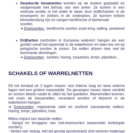
Geankerde kieuwnetten
worden op de bodem geplaatst en
vastgemaakt met behulp van een anker. Ze komen in een
verticale positie in het water te staan door drijflichamen in de
bovenpees en zinkers in de onderpees. Ze kunnen enkele
kilometerslang zijn en vangen benthische of demersale
soorten.
➜
Doelsoorten
: benthische soorten zoals tong, wijting, zeeduivel
…
Drijfnetten
(verboden in Europese wateren) hangen als een
gordijn vanaf het oppervlak in de waterkolom en laten toe om op
pelagische soorten te vissen. De netten drijven mee met de
dominante stromingen.
➜
Doelsoorten
: sardien, haring, zwaardvis, tonijn, pijlinktvis …
SCHAKELS OF WARRELNETTEN
Dit net bestaat uit 3 lagen mazen: een interne laag en twee externe
lagen met een grotere maaswijdte. De gevangen vissen raken verstrikt
en komen steeds vaster te zitten bij het spartelen. Warrelnetten kunnen,
net zoals de kieuwnetten, verankerd worden of drijvend in de
waterkolom hangen.
➜
Doelsoorten
: migrerende zalm en zeeforel (verankerde netten).
Haring, tonijn, pijlinktvis, haai.
Milieu-impact van staande netten:
- Vangst en teruggooi van niet-doelsoorten (waaronder bedreigde
soorten);
- Verlies van vistuig, met als gevolg spookvisserij (het verloren materiaal