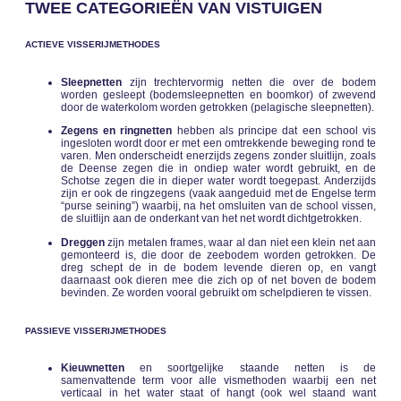
TWEE CATEGORIEËN VAN VISTUIGEN
ACTIEVE VISSERIJMETHODES
Sleepnetten
zijn trechtervormig netten die over de bodem
worden gesleept (bodemsleepnetten en boomkor) of zwevend
door de waterkolom worden getrokken (pelagische sleepnetten).
Zegens en ringnetten
hebben als principe dat een school vis
ingesloten wordt door er met een omtrekkende beweging rond te
varen. Men onderscheidt enerzijds zegens zonder sluitlijn, zoals
de Deense zegen die in ondiep water wordt gebruikt, en de
Schotse zegen die in dieper water wordt toegepast. Anderzijds
zijn er ook de ringzegens (vaak aangeduid met de Engelse term
“purse seining”) waarbij, na het omsluiten van de school vissen,
de sluitlijn aan de onderkant van het net wordt dichtgetrokken.
Dreggen
zijn metalen frames, waar al dan niet een klein net aan
gemonteerd is, die door de zeebodem worden getrokken. De
dreg schept de in de bodem levende dieren op, en vangt
daarnaast ook dieren mee die zich op of net boven de bodem
bevinden. Ze worden vooral gebruikt om schelpdieren te vissen.
PASSIEVE VISSERIJMETHODES
Kieuwnetten
en soortgelijke staande netten is de
samenvattende term voor alle vismethoden waarbij een net
verticaal in het water staat of hangt (ook wel staand want