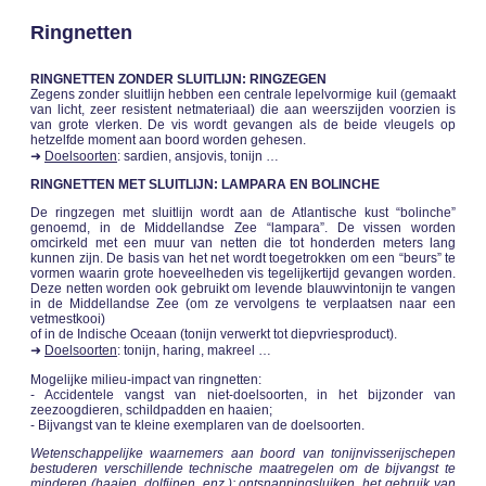
Ringnetten
RINGNETTEN ZONDER SLUITLIJN: RINGZEGEN
Zegens zonder sluitlijn hebben een centrale lepelvormige kuil (gemaakt
van licht, zeer resistent netmateriaal) die aan weerszijden voorzien is
van grote vlerken. De vis wordt gevangen als de beide vleugels op
hetzelfde moment aan boord worden gehesen.
➜
Doelsoorten
: sardien, ansjovis, tonijn …
RINGNETTEN MET SLUITLIJN: LAMPARA EN BOLINCHE
De ringzegen met sluitlijn wordt aan de Atlantische kust “bolinche”
genoemd, in de Middellandse Zee “lampara”. De vissen worden
omcirkeld met een muur van netten die tot honderden meters lang
kunnen zijn. De basis van het net wordt toegetrokken om een “beurs” te
vormen waarin grote hoeveelheden vis tegelijkertijd gevangen worden.
Deze netten worden ook gebruikt om levende blauwvintonijn te vangen
in de Middellandse Zee (om ze vervolgens te verplaatsen naar een
vetmestkooi)
of in de Indische Oceaan (tonijn verwerkt tot diepvriesproduct).
➜
Doelsoorten
: tonijn, haring, makreel …
Mogelijke milieu-impact van ringnetten:
- Accidentele vangst van niet-doelsoorten, in het bijzonder van
zeezoogdieren, schildpadden en haaien;
- Bijvangst van te kleine exemplaren van de doelsoorten.
Wetenschappelijke waarnemers aan boord van tonijnvisserijschepen
bestuderen verschillende technische maatregelen om de bijvangst te
minderen (haaien, dolfijnen, enz.): ontsnappingsluiken, het gebruik van