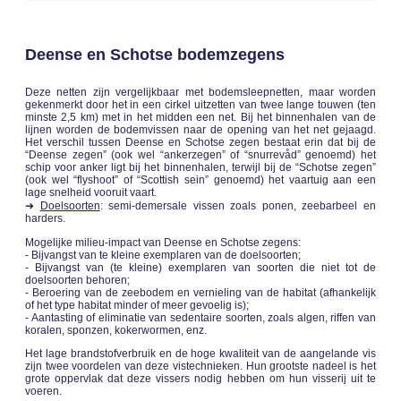
Deense en Schotse bodemzegens
Deze netten zijn vergelijkbaar met bodemsleepnetten, maar worden
gekenmerkt door het in een cirkel uitzetten van twee lange touwen (ten
minste 2,5 km) met in het midden een net. Bij het binnenhalen van de
lijnen worden de bodemvissen naar de opening van het net gejaagd.
Het verschil tussen Deense en Schotse zegen bestaat erin dat bij de
“Deense zegen” (ook wel “ankerzegen” of “snurrevåd” genoemd) het
schip voor anker ligt bij het binnenhalen, terwijl bij de “Schotse zegen”
(ook wel “flyshoot” of “Scottish sein” genoemd) het vaartuig aan een
lage snelheid vooruit vaart.
➜
Doelsoorten
: semi-demersale vissen zoals ponen, zeebarbeel en
harders.
Mogelijke milieu-impact van Deense en Schotse zegens:
- Bijvangst van te kleine exemplaren van de doelsoorten;
- Bijvangst van (te kleine) exemplaren van soorten die niet tot de
doelsoorten behoren;
- Beroering van de zeebodem en vernieling van de habitat (afhankelijk
of het type habitat minder of meer gevoelig is);
- Aantasting of eliminatie van sedentaire soorten, zoals algen, riffen van
koralen, sponzen, kokerwormen, enz.
Het lage brandstofverbruik en de hoge kwaliteit van de aangelande vis
zijn twee voordelen van deze vistechnieken. Hun grootste nadeel is het
grote oppervlak dat deze vissers nodig hebben om hun visserij uit te
voeren.