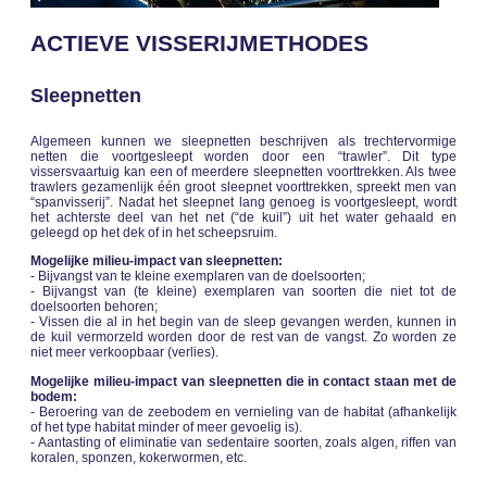
ACTIEVE VISSERIJMETHODES
Sleepnetten
Algemeen kunnen we sleepnetten beschrijven als trechtervormige
netten die voortgesleept worden door een “trawler”. Dit type
vissersvaartuig kan een of meerdere sleepnetten voorttrekken. Als twee
trawlers gezamenlijk één groot sleepnet voorttrekken, spreekt men van
“spanvisserij”. Nadat het sleepnet lang genoeg is voortgesleept, wordt
het achterste deel van het net (“de kuil”) uit het water gehaald en
geleegd op het dek of in het scheepsruim.
Mogelijke milieu-impact van sleepnetten:
- Bijvangst van te kleine exemplaren van de doelsoorten;
- Bijvangst van (te kleine) exemplaren van soorten die niet tot de
doelsoorten behoren;
- Vissen die al in het begin van de sleep gevangen werden, kunnen in
de kuil vermorzeld worden door de rest van de vangst. Zo worden ze
niet meer verkoopbaar (verlies).
Mogelijke milieu-impact van sleepnetten die in contact staan met de
bodem:
- Beroering van de zeebodem en vernieling van de habitat (afhankelijk
of het type habitat minder of meer gevoelig is).
- Aantasting of eliminatie van sedentaire soorten, zoals algen, riffen van
koralen, sponzen, kokerwormen, etc.