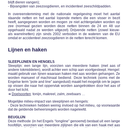
blijft dieren vangen);
- Bijvangsten van zeezoogdieren, en incidenteel zeeschildpadden.
In overeenstemming met de nationale regelgeving moet het aantal
staande netten en het aantal lopende meters die een visser in bezit
heeft, aangegeven worden en mogen ze niet achtergelaten worden op
zee (normaal gezien worden deze netten binnen de 24 en 48 uur
opgehaald nadat ze werden uitgezet). Drijvende netten (zowel kieuw-
als warrelnetten) zijn sinds 2002 verboden in de wateren van de EU
omdat er accidenteel zeezoogdieren in de netten terecht komen.
Lijnen en haken
SLEEPLIJNEN EN HENGELS
Sleeplijn: een lange lijn, voorzien van meerdere haken (met aas of
andere lokmiddelen), wordt achter een schip aan voortgesleept. Hengel:
maakt gebruik van lijnen waaraan haken met aas worden gehangen. Ze
worden manueel of machinaal bediend. Deze techniek (soms met de
Engelse term “pole and line” aangeduid) maakt het mogelijk om te jagen
op vissen die naar het oppervlak worden aangetrokken door het aas of
door het licht.
➜
Doelsoorten
: tonijn, makreel, zalm, zeebaars …
Mogelijke milieu-impact van sleeplijnen en hengels:
- Deze technieken hebben weinig invloed op het milieu, op voorwaarde
dat de geldende beheersregels worden nageleefd.
BEUGLIJN
Deze methode (in het Engels “longline” genoemd) bestaat uit een lange
hoofdlijn, voorzien van meerdere zijlijnen die elk van een haak met aas