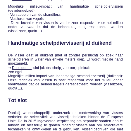
Mogelijke milieu-impact van handmatige schelpdiervisserij
(getijdengebied):
- Vertrappelen van de strandflora;
- Verstoren van vogels;
- Deze techniek van vissen is verder zeer respectvol voor het milieu
onder voorwaarde dat de beheersregels gerespecteerd worden
(visseizoen, quota ...).
Handmatige schelpdiervisserij al duikend
De visser gaat al duikend (met of zonder perslucht) op zoek naar
schelpdieren in water van enkele meters diep. Er wordt met de hand
ingezameld.
➜
Doelsoorten
: sint-jakobsschelp, zee-oor, spinkrab,
zee-egel …
Mogelijke milieu-impact van handmatige schelpdiervisserij (duikend):
Deze techniek van vissen is zeer respectvol voor het milieu onder
voorwaarde dat de beheersregels gerespecteerd worden (visseizoen,
quota ...).
Tot slot
Dankzij wetenschappelijk onderzoek en medewerking van vissers
verbetert de selectiviteit van visserijtechnieken binnen de Europese
Unie. De in 2015 ingevoerde verplichting om bepaalde soorten aan te
landen en niet terug te gooien moedigt vissers aan om selectievere
technieken te ontwikkelen en te gebruiken. Visserijbedrijven die met