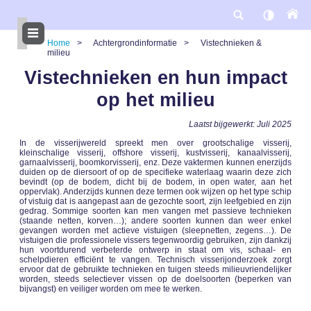
Overslaan
en
naar
de
Home
Achtergrondinformatie
Vistechnieken &
inhoud
milieu
gaan
Kruimelpad
Vistechnieken en hun impact
op het milieu
Laatst bijgewerkt: Juli 2025
In de visserijwereld spreekt men over grootschalige visserij,
kleinschalige visserij, offshore visserij, kustvisserij, kanaalvisserij,
garnaalvisserij, boomkorvisserij, enz. Deze vaktermen kunnen enerzijds
duiden op de diersoort of op de specifieke waterlaag waarin deze zich
bevindt (op de bodem, dicht bij de bodem, in open water, aan het
oppervlak). Anderzijds kunnen deze termen ook wijzen op het type schip
of vistuig dat is aangepast aan de gezochte soort, zijn leefgebied en zijn
gedrag. Sommige soorten kan men vangen met passieve technieken
(staande netten, korven…); andere soorten kunnen dan weer enkel
gevangen worden met actieve vistuigen (sleepnetten, zegens…). De
vistuigen die professionele vissers tegenwoordig gebruiken, zijn dankzij
hun voortdurend verbeterde ontwerp in staat om vis, schaal- en
schelpdieren efficiënt te vangen. Technisch visserijonderzoek zorgt
ervoor dat de gebruikte technieken en tuigen steeds milieuvriendelijker
worden, steeds selectiever vissen op de doelsoorten (beperken van
bijvangst) en veiliger worden om mee te werken.