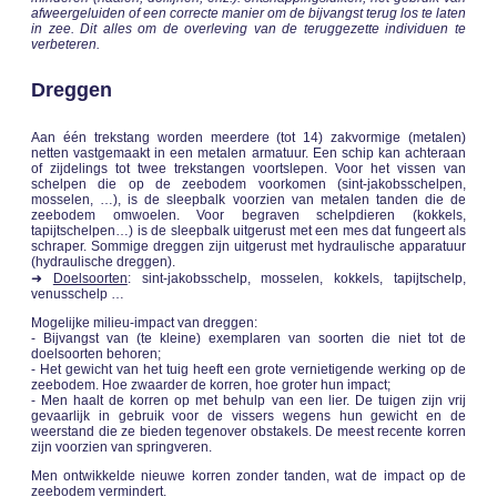
afweergeluiden of een correcte manier om de bijvangst terug los te laten
in zee. Dit alles om de overleving van de teruggezette individuen te
verbeteren.
Dreggen
Aan één trekstang worden meerdere (tot 14) zakvormige (metalen)
netten vastgemaakt in een metalen armatuur. Een schip kan achteraan
of zijdelings tot twee trekstangen voortslepen. Voor het vissen van
schelpen die op de zeebodem voorkomen (sint-jakobsschelpen,
mosselen, …), is de sleepbalk voorzien van metalen tanden die de
zeebodem omwoelen. Voor begraven schelpdieren (kokkels,
tapijtschelpen…) is de sleepbalk uitgerust met een mes dat fungeert als
schraper. Sommige dreggen zijn uitgerust met hydraulische apparatuur
(hydraulische dreggen).
➜
Doelsoorten
: sint-jakobsschelp, mosselen, kokkels, tapijtschelp,
venusschelp …
Mogelijke milieu-impact van dreggen:
- Bijvangst van (te kleine) exemplaren van soorten die niet tot de
doelsoorten behoren;
- Het gewicht van het tuig heeft een grote vernietigende werking op de
zeebodem. Hoe zwaarder de korren, hoe groter hun impact;
- Men haalt de korren op met behulp van een lier. De tuigen zijn vrij
gevaarlijk in gebruik voor de vissers wegens hun gewicht en de
weerstand die ze bieden tegenover obstakels. De meest recente korren
zijn voorzien van springveren.
Men ontwikkelde nieuwe korren zonder tanden, wat de impact op de
zeebodem vermindert.