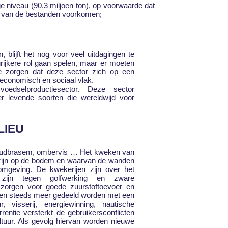
ge niveau (90,3 miljoen ton), op voorwaarde dat
g van de bestanden voorkomen;
, blijft het nog voor veel uitdagingen te
rijkere rol gaan spelen, maar er moeten
e zorgen dat deze sector zich op een
 economisch en sociaal vlak.
edselproductiesector. Deze sector
r levende soorten die wereldwijd voor
LIEU
, goudbrasem, ombervis … Het kweken van
d zijn op de bodem en waarvan de wanden
e omgeving. De kwekerijen zijn over het
zijn tegen golfwerking en zware
zorgen voor goede zuurstoftoevoer en
eren steeds meer gedeeld worden met een
 visserij, energiewinning, nautische
rrentie versterkt de gebruikersconflicten
tuur. Als gevolg hiervan worden nieuwe