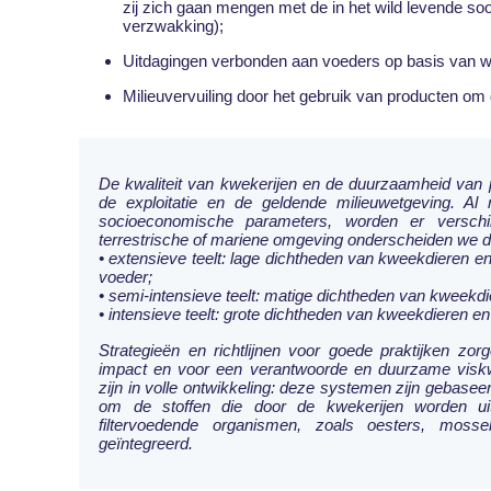
zij zich gaan mengen met de in het wild levende so
verzwakking);
Uitdagingen verbonden aan voeders op basis van wi
Milieuvervuiling door het gebruik van producten om 
De kwaliteit van kwekerijen en de duurzaamheid van pr
de exploitatie en de geldende milieuwetgeving. Al
socioeconomische parameters, worden er verschi
terrestrische of mariene omgeving onderscheiden we 
• extensieve teelt: lage dichtheden van kweekdieren en
voeder;
• semi-intensieve teelt: matige dichtheden van kweekd
• intensieve teelt: grote dichtheden van kweekdieren en
Strategieën en richtlijnen voor goede praktijken zor
impact en voor een verantwoorde en duurzame visk
zijn in volle ontwikkeling: deze systemen zijn gebasee
om de stoffen die door de kwekerijen worden uitg
filtervoedende organismen, zoals oesters, mosse
geïntegreerd.