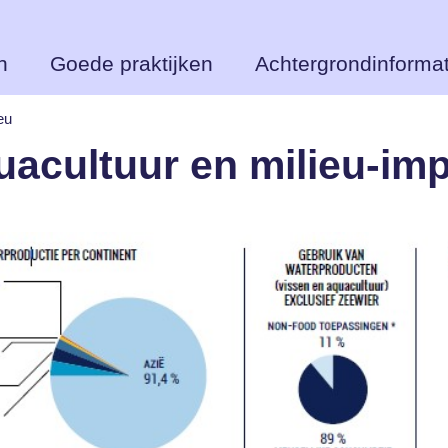
n
Goede praktijken
Achtergrondinformat
eu
acultuur en milieu-im