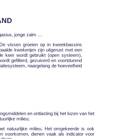
AND
pangasius, jonge zalm …
 De vissen groeien op in kweekbassins
paalde kwekerijen zijn uitgerust met een
e keer wordt gebruikt (open systeem),
wordt gefilterd, gezuiverd en voortdurend
ulatiesysteem, naargelang de hoeveelheid
ngsmiddelen en ontlasting bij het lozen van het
uurlijke milieu;
het natuurlijke milieu. Het omgekeerde is ook
len voorkomen, dienen vaak als indicator voor