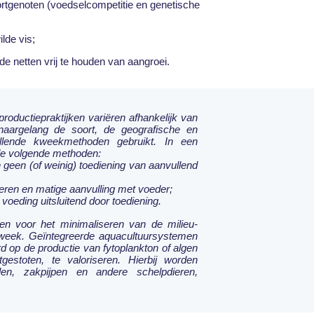
ortgenoten (voedselcompetitie en genetische
lde vis;
de netten vrij te houden van aangroei.
oductiepraktijken variëren afhankelijk van
 naargelang de soort, de geografische en
llende kweekmethoden gebruikt. In een
de volgende methoden:
 geen (of weinig) toediening van aanvullend
ieren en matige aanvulling met voeder;
 voeding uitsluitend door toediening.
gen voor het minimaliseren van de milieu-
week. Geïntegreerde aquacultuursystemen
rd op de productie van fytoplankton of algen
estoten, te valoriseren. Hierbij worden
len, zakpijpen en andere schelpdieren,