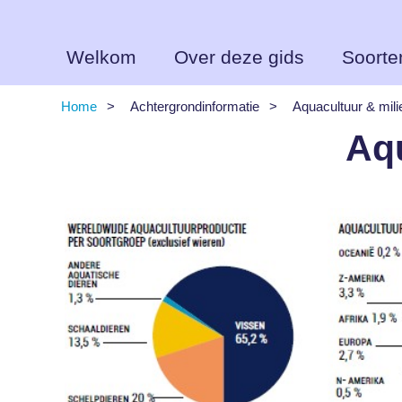
Overslaan
en
naar
de
Welkom
Over deze gids
Soorte
inhoud
gaan
Home
Achtergrondinformatie
Aquacultuur & mili
Kruimelpad
Aqu