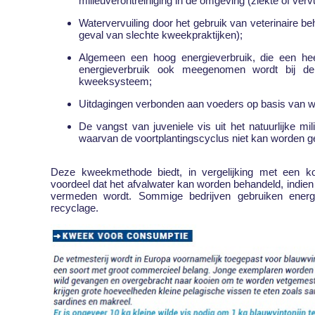
milieuverontreiniging in de omgeving (ziekte of vervu
Watervervuiling door het gebruik van veterinaire be
geval van slechte kweekpraktijken);
Algemeen een hoog energieverbruik, die een hee
energieverbruik ook meegenomen wordt bij de
kweeksysteem;
Uitdagingen verbonden aan voeders op basis van wi
De vangst van juveniele vis uit het natuurlijke mil
waarvan de voortplantingscyclus niet kan worden 
Deze kweekmethode biedt, in vergelijking met een koo
voordeel dat het afvalwater kan worden behandeld, indien
vermeden wordt. Sommige bedrijven gebruiken energ
recyclage.