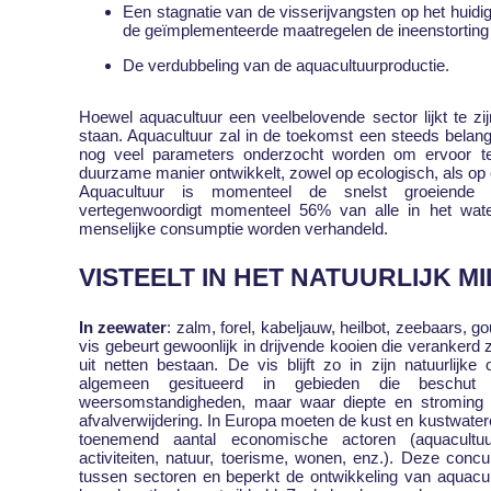
Een stagnatie van de visserijvangsten op het huidi
de geïmplementeerde maatregelen de ineenstortin
De verdubbeling van de aquacultuurproductie.
Hoewel aquacultuur een veelbelovende sector lijkt te zijn
staan. Aquacultuur zal in de toekomst een steeds belang
nog veel parameters onderzocht worden om ervoor t
duurzame manier ontwikkelt, zowel op ecologisch, als op
Aquacultuur is momenteel de snelst groeiende vo
vertegenwoordigt momenteel 56% van alle in het wate
menselijke consumptie worden verhandeld.
VISTEELT IN HET NATUURLIJK MI
In zeewater
: zalm, forel, kabeljauw, heilbot, zeebaars
vis gebeurt gewoonlijk in drijvende kooien die veranker
uit netten bestaan. De vis blijft zo in zijn natuurlijk
algemeen gesitueerd in gebieden die beschut 
weersomstandigheden, maar waar diepte en stroming 
afvalverwijdering. In Europa moeten de kust en kustwat
toenemend aantal economische actoren (aquacultuur,
activiteiten, natuur, toerisme, wonen, enz.). Deze concu
tussen sectoren en beperkt de ontwikkeling van aquacul