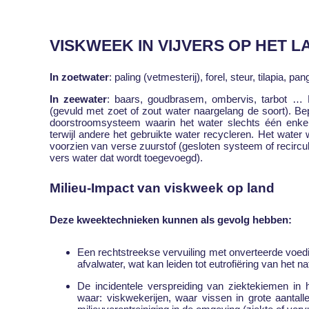
VISKWEEK IN VIJVERS OP HET L
In zoetwater
: paling (vetmesterij), forel, steur, tilapia, 
In zeewater
: baars, goudbrasem, ombervis, tarbot …
(gevuld met zoet of zout water naargelang de soort). Be
doorstroomsysteem waarin het water slechts één enkel
terwijl andere het gebruikte water recycleren. Het water 
voorzien van verse zuurstof (gesloten systeem of recirc
vers water dat wordt toegevoegd).
Milieu-Impact van viskweek op land
Deze kweektechnieken kunnen als gevolg hebben:
Een rechtstreekse vervuiling met onverteerde voedi
afvalwater, wat kan leiden tot eutrofiëring van het nat
De incidentele verspreiding van ziektekiemen in 
waar: viskwekerijen, waar vissen in grote aantal