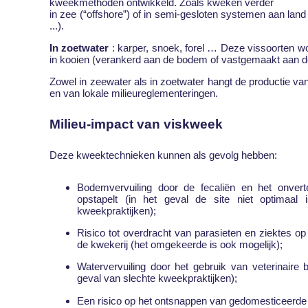
kweekmethoden ontwikkeld. Zoals kweken verder
in zee (“offshore”) of in semi-gesloten systemen aan land 
...).
In zoetwater
: karper, snoek, forel … Deze vissoorten wo
in kooien (verankerd aan de bodem of vastgemaakt aan de 
Zowel in zeewater als in zoetwater hangt de productie van
en van lokale milieureglementeringen.
Milieu-impact van viskweek
Deze kweektechnieken kunnen als gevolg hebben:
Bodemvervuiling door de fecaliën en het onver
opstapelt (in het geval de site niet optimaa
kweekpraktijken);
Risico tot overdracht van parasieten en ziektes op 
de kwekerij (het omgekeerde is ook mogelijk);
Watervervuiling door het gebruik van veterinaire 
geval van slechte kweekpraktijken);
Een risico op het ontsnappen van gedomesticeerde k