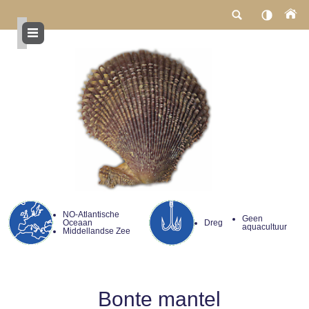
Overslaan
en
naar
de
inhoud
gaan
NO-Atlantische
Geen
Oceaan
Dreg
aquacultuur
Middellandse Zee
Bonte mantel