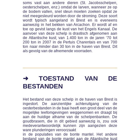
soms vast aan andere dieren (St. Jacobsschelpen,
oesterschelpen, enz.) omdat de larven, wanneer ze op
de bodem vallen, snel steun moeten zoeken opdat ze
niet meegesleurd worden door de stroming. Deze soort
wordt typisch aangeland in Brest en is eveneens
aanwezig in het bekken van Arcachon. Er wordt af en
toe op gevist langs de kust van het Engels Kanaal. De
aanvoer van deze schelp is drastisch afgenomen aan
de Atlantische kust; van 1.400 ton in de jaren ‘70 tot
200 ton in 2007 in de Pertuis Charentais en van 700
ton naar minder dan 30 ton in de haven van Brest. Dit
als gevolg van de afnemende voorraden.
➜ TOESTAND VAN DE
BESTANDEN
Het bestand van deze schelp in de haven van Brest is
ingestort. De aanzienlijke achteruitgang van de
oesterbestanden in de baai heeft een groot deel van de
mogelijke leefomgevingen weggenomen en draagt bij
aan de huidige afname van de schelpenbanken. De
goudbrasem, die in dit gebied aanwezig is, zou ook
medeverantwoordelijk kunnen zijn aangezien deze
ware plunderingen veroorzaakt
in de populaties van de bonte mantel. Het andere
bestand van de bonte mantel aan de Atlantische kust