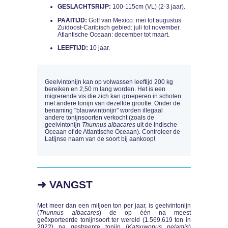
GESLACHTSRIJP:
100-115cm (VL) (2-3 jaar).
PAAITIJD:
Golf van Mexico: mei tot augustus.
Zuidoost-Caribisch gebied: juli tot november.
Atlantische Oceaan: december tot maart.
LEEFTIJD:
10 jaar.
Geelvintonijn kan op volwassen leeftijd 200 kg
bereiken en 2,50 m lang worden. Het is een
migrerende vis die zich kan groeperen in scholen
met andere tonijn van dezelfde grootte. Onder de
benaming "blauwvintonijn" worden illegaal
andere tonijnsoorten verkocht (zoals de
geelvintonijn
Thunnus albacares
uit de Indische
Oceaan of de Atlantische Oceaan). Controleer de
Latijnse naam van de soort bij aankoop!
➜ VANGST
Met meer dan een miljoen ton per jaar, is geelvintonijn
(
Thunnus albacares
) de op één na meest
geëxporteerde tonijnsoort ter wereld (1.569.619 ton in
2022) na gestreepte tonijn (
Katsuwonus pelamis
)