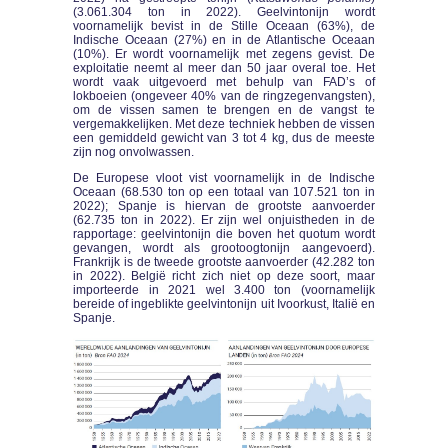
(3.061.304 ton in 2022). Geelvintonijn wordt
voornamelijk bevist in de Stille Oceaan (63%), de
Indische Oceaan (27%) en in de Atlantische Oceaan
(10%). Er wordt voornamelijk met zegens gevist. De
exploitatie neemt al meer dan 50 jaar overal toe. Het
wordt vaak uitgevoerd met behulp van FAD’s of
lokboeien (ongeveer 40% van de ringzegenvangsten),
om de vissen samen te brengen en de vangst te
vergemakkelijken. Met deze techniek hebben de vissen
een gemiddeld gewicht van 3 tot 4 kg, dus de meeste
zijn nog onvolwassen.
De Europese vloot vist voornamelijk in de Indische
Oceaan (68.530 ton op een totaal van 107.521 ton in
2022); Spanje is hiervan de grootste aanvoerder
(62.735 ton in 2022). Er zijn wel onjuistheden in de
rapportage: geelvintonijn die boven het quotum wordt
gevangen, wordt als grootoogtonijn aangevoerd).
Frankrijk is de tweede grootste aanvoerder (42.282 ton
in 2022). België richt zich niet op deze soort, maar
importeerde in 2021 wel 3.400 ton (voornamelijk
bereide of ingeblikte geelvintonijn uit Ivoorkust, Italië en
Spanje.