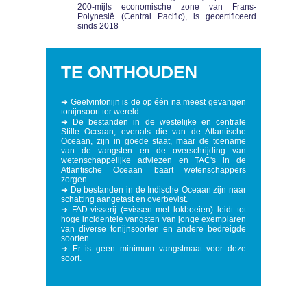
200-mijls economische zone van Frans-
Polynesië (Central Pacific), is gecertificeerd
sinds 2018
TE ONTHOUDEN
➜ Geelvintonijn is de op één na meest gevangen
tonijnsoort ter wereld.
➜ De bestanden in de westelijke en centrale
Stille Oceaan, evenals die van de Atlantische
Oceaan, zijn in goede staat, maar de toename
van de vangsten en de overschrijding van
wetenschappelijke adviezen en TAC's in de
Atlantische Oceaan baart wetenschappers
zorgen.
➜ De bestanden in de Indische Oceaan zijn naar
schatting aangetast en overbevist.
➜ FAD-visserij (=vissen met lokboeien) leidt tot
hoge incidentele vangsten van jonge exemplaren
van diverse tonijnsoorten en andere bedreigde
soorten.
➜ Er is geen minimum vangstmaat voor deze
soort.