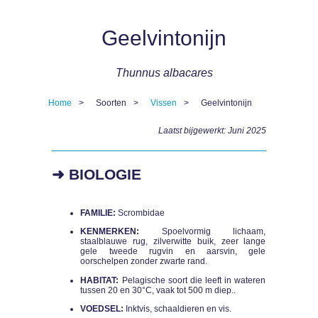
Geelvintonijn
Thunnus albacares
Home
Soorten
Vissen
Geelvintonijn
Kruimelpad
Laatst bijgewerkt: Juni 2025
➜ BIOLOGIE
FAMILIE:
Scrombidae
KENMERKEN:
Spoelvormig lichaam,
staalblauwe rug, zilverwitte buik, zeer lange
gele tweede rugvin en aarsvin, gele
oorschelpen zonder zwarte rand.
HABITAT:
Pelagische soort die leeft in wateren
tussen 20 en 30°C, vaak tot 500 m diep..
VOEDSEL:
Inktvis, schaaldieren en vis.