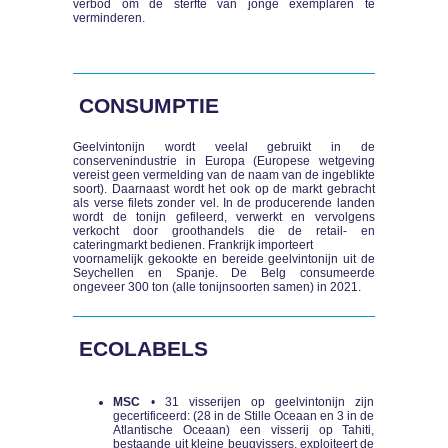
verbod om de sterfte van jonge exemplaren te
verminderen.
CONSUMPTIE
Geelvintonijn wordt veelal gebruikt in de
conservenindustrie in Europa (Europese wetgeving
vereist geen vermelding van de naam van de ingeblikte
soort). Daarnaast wordt het ook op de markt gebracht
als verse filets zonder vel. In de producerende landen
wordt de tonijn gefileerd, verwerkt en vervolgens
verkocht door groothandels die de retail- en
cateringmarkt bedienen. Frankrijk importeert
voornamelijk gekookte en bereide geelvintonijn uit de
Seychellen en Spanje. De Belg consumeerde
ongeveer 300 ton (alle tonijnsoorten samen) in 2021.
ECOLABELS
MSC
• 31 visserijen op geelvintonijn zijn
gecertificeerd: (28 in de Stille Oceaan en 3 in de
Atlantische Oceaan) een visserij op Tahiti,
bestaande uit kleine beugvissers, exploiteert de