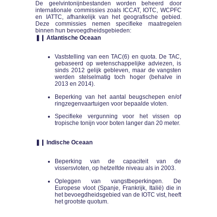
De geelvintonijnbestanden worden beheerd door
internationale commissies zoals ICCAT, IOTC, WCPFC
en IATTC, afhankelijk van het geografische gebied.
Deze commissies nemen specifieke maatregelen
binnen hun bevoegdheidsgebieden:
❚❙ Atlantische Oceaan
Vaststelling van een TAC(6) en quota. De TAC,
gebaseerd op wetenschappelijke adviezen, is
sinds 2012 gelijk gebleven, maar de vangsten
werden stelselmatig toch hoger (behalve in
2013 en 2014).
Beperking van het aantal beugschepen en/of
ringzegenvaartuigen voor bepaalde vloten.
Specifieke vergunning voor het vissen op
tropische tonijn voor boten langer dan 20 meter.
❚❙ Indische Oceaan
Beperking van de capaciteit van de
vissersvloten, op hetzelfde niveau als in 2003.
Opleggen van vangstbeperkingen. De
Europese vloot (Spanje, Frankrijk, Italië) die in
het bevoegdheidsgebied van de IOTC vist, heeft
het grootste quotum.