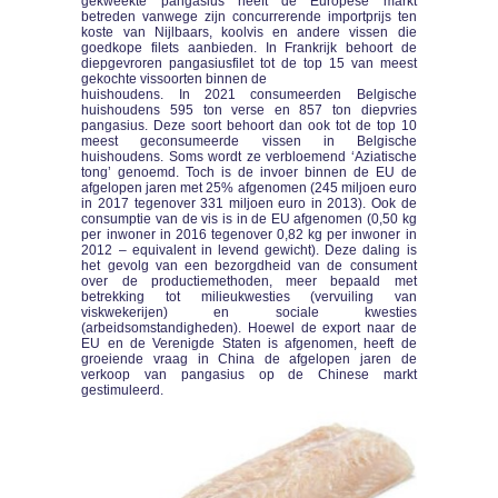
gekweekte pangasius heeft de Europese markt
betreden vanwege zijn concurrerende importprijs ten
koste van Nijlbaars, koolvis en andere vissen die
goedkope filets aanbieden. In Frankrijk behoort de
diepgevroren pangasiusfilet tot de top 15 van meest
gekochte vissoorten binnen de
huishoudens. In 2021 consumeerden Belgische
huishoudens 595 ton verse en 857 ton diepvries
pangasius. Deze soort behoort dan ook tot de top 10
meest geconsumeerde vissen in Belgische
huishoudens. Soms wordt ze verbloemend ‘Aziatische
tong’ genoemd. Toch is de invoer binnen de EU de
afgelopen jaren met 25% afgenomen (245 miljoen euro
in 2017 tegenover 331 miljoen euro in 2013). Ook de
consumptie van de vis is in de EU afgenomen (0,50 kg
per inwoner in 2016 tegenover 0,82 kg per inwoner in
2012 – equivalent in levend gewicht). Deze daling is
het gevolg van een bezorgdheid van de consument
over de productiemethoden, meer bepaald met
betrekking tot milieukwesties (vervuiling van
viskwekerijen) en sociale kwesties
(arbeidsomstandigheden). Hoewel de export naar de
EU en de Verenigde Staten is afgenomen, heeft de
groeiende vraag in China de afgelopen jaren de
verkoop van pangasius op de Chinese markt
gestimuleerd.