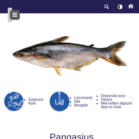
Overslaan
en
naar
de
inhoud
gaan
Drijvende kooi
Lijnvisserij
Zuidoost-
Vijvers
Net
Azië
Met netten afgezet
Beuglijn
deel in rivier
Pangasius