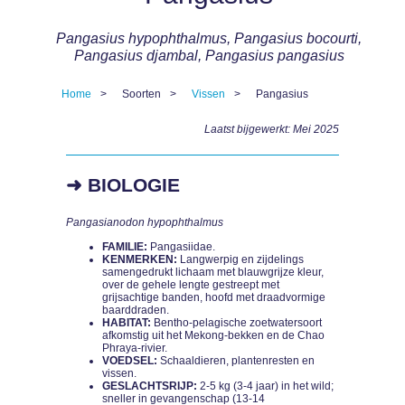
Pangasius hypophthalmus, Pangasius bocourti,
Pangasius djambal, Pangasius pangasius
Home
Soorten
Vissen
Pangasius
Kruimelpad
Laatst bijgewerkt: Mei 2025
➜ BIOLOGIE
Pangasianodon hypophthalmus
FAMILIE:
Pangasiidae.
KENMERKEN:
Langwerpig en zijdelings
samengedrukt lichaam met blauwgrijze kleur,
over de gehele lengte gestreept met
grijsachtige banden, hoofd met draadvormige
baarddraden.
HABITAT:
Bentho-pelagische zoetwatersoort
afkomstig uit het Mekong-bekken en de Chao
Phraya-rivier.
VOEDSEL:
Schaaldieren, plantenresten en
vissen.
GESLACHTSRIJP:
2-5 kg (3-4 jaar) in het wild;
sneller in gevangenschap (13-14