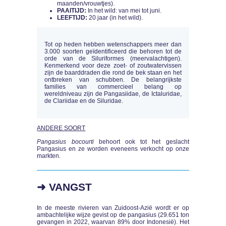
maanden/vrouwtjes).
PAAITIJD:
In het wild: van mei tot juni.
LEEFTIJD:
20 jaar (in het wild).
Tot op heden hebben wetenschappers meer dan
3.000 soorten geïdentificeerd die behoren tot de
orde van de Siluriformes (meervalachtigen).
Kenmerkend voor deze zoet- of zoutwatervissen
zijn de baarddraden die rond de bek staan en het
ontbreken van schubben. De belangrijkste
families van commercieel belang op
wereldniveau zijn de Pangasiidae, de Ictaluridae,
de Clariidae en de Siluridae.
ANDERE SOORT
Pangasius bocourti
behoort ook tot het geslacht
Pangasius en ze worden eveneens verkocht op onze
markten.
➜ VANGST
In de meeste rivieren van Zuidoost-Azië wordt er op
ambachtelijke wijze gevist op de pangasius (29.651 ton
gevangen in 2022, waarvan 89% door Indonesië). Het