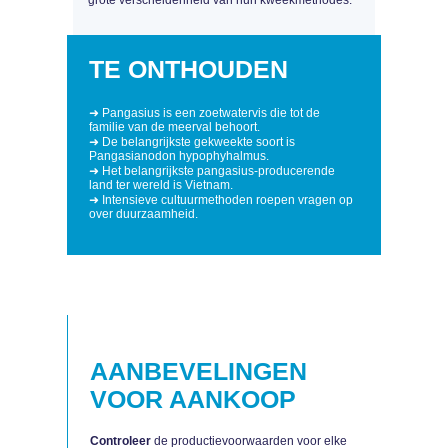
grote verscheidenheid van hun kweekmethodes.
TE ONTHOUDEN
➜ Pangasius is een zoetwatervis die tot de
familie van de meerval behoort.
➜ De belangrijkste gekweekte soort is
Pangasianodon hypophyhalmus.
➜ Het belangrijkste pangasius-producerende
land ter wereld is Vietnam.
➜ Intensieve cultuurmethoden roepen vragen op
over duurzaamheid.
AANBEVELINGEN
VOOR AANKOOP
Controleer
de productievoorwaarden voor elke