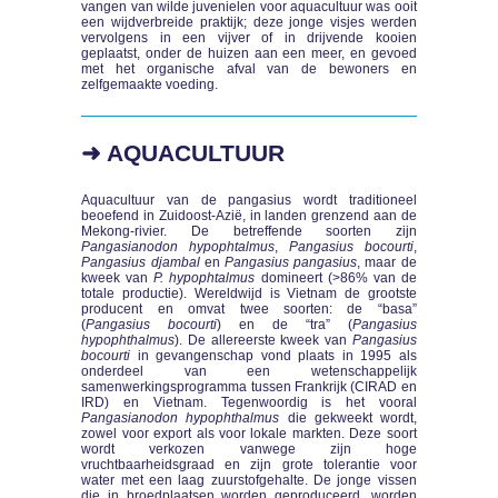
vangen van wilde juvenielen voor aquacultuur was ooit
een wijdverbreide praktijk; deze jonge visjes werden
vervolgens in een vijver of in drijvende kooien
geplaatst, onder de huizen aan een meer, en gevoed
met het organische afval van de bewoners en
zelfgemaakte voeding.
➜ AQUACULTUUR
Aquacultuur van de pangasius wordt traditioneel
beoefend in Zuidoost-Azië, in landen grenzend aan de
Mekong-rivier. De betreffende soorten zijn
Pangasianodon hypophtalmus
,
Pangasius bocourti
,
Pangasius djambal
en
Pangasius pangasius
, maar de
kweek van
P. hypophtalmus
domineert (>86% van de
totale productie). Wereldwijd is Vietnam de grootste
producent en omvat twee soorten: de “basa”
(
Pangasius bocourti
) en de “tra” (
Pangasius
hypophthalmus
). De allereerste kweek van
Pangasius
bocourti
in gevangenschap vond plaats in 1995 als
onderdeel van een wetenschappelijk
samenwerkingsprogramma tussen Frankrijk (CIRAD en
IRD) en Vietnam. Tegenwoordig is het vooral
Pangasianodon hypophthalmus
die gekweekt wordt,
zowel voor export als voor lokale markten. Deze soort
wordt verkozen vanwege zijn hoge
vruchtbaarheidsgraad en zijn grote tolerantie voor
water met een laag zuurstofgehalte. De jonge vissen
die in broedplaatsen worden geproduceerd, worden