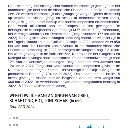
Griet, schartong, bot en tongschar worden voornamelijk gevangen in het
noordoostelijke deel van de Atlantische Oceaan en in de Middellandse
Zee. Ze worden voornamelijk als bijvangst gevangen tijdens de visserij
op andere platvissen (tong en schol) of demersale vissen (heek,
kabeljauw...), en dit met behulp van bodemsleepnetten en boomkorren.
Griet wordt uitsluitend aan de Europese kusten gevangen. De
belangrijkste visserijlanden zijn Frankrijk (477 ton in 2022), Nederland,
het Verenigd Koninkrijk en Denemarken (België voerden 155 ton aan in
2022). De Belgische vissers vangen schartong vooral als ze actief zijn in
het Engels Kanaal en in de Golf van Biskaje. In 2022 landden ze er 850
ton van aan. De Fransen vissen vooral in de Noordoost-Atlantische
Oceaan op schartong. In 2022 bedroegen de vangsten nog 2.210 ton.
Bot wordt gevangen in de Baltische Zee, Noordzee en het Skagerrak en
Kattegat als bijvangst door boomkorren. Polen is verantwoordelijk voor
72% van de wereldwijde landingen. België noteerde een aanvoer van
124 ton in 2022. Tongschar wordt vooral met sleepnetten gevist in de
Noordzee en het Engels Kanaal. Het Verenigd Koninkrijk is de grootste
producent in Europa (1.294 ton in 2022). Deze soort behoort tot de 15
meest gevangen vissen door de Belgische vloot met een vangst van
460 ton in 2022. De wereldaanvoer van andere tongsoorten bedroeg in
2022 15.103 ton (alle soorten samen).