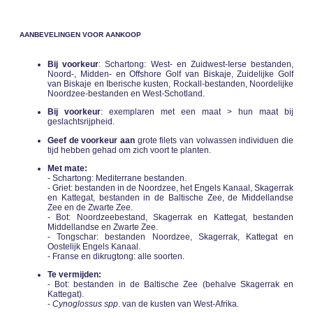
AANBEVELINGEN VOOR AANKOOP
Bij voorkeur
: Schartong: West- en Zuidwest-Ierse bestanden,
Noord-, Midden- en Offshore Golf van Biskaje, Zuidelijke Golf
van Biskaje en Iberische kusten, Rockall-bestanden, Noordelijke
Noordzee-bestanden en West-Schotland.
Bij voorkeur
: exemplaren met een maat > hun maat bij
geslachtsrijpheid.
Geef de voorkeur aan
grote filets van volwassen individuen die
tijd hebben gehad om zich voort te planten.
Met mate:
- Schartong: Mediterrane bestanden.
- Griet: bestanden in de Noordzee, het Engels Kanaal, Skagerrak
en Kattegat, bestanden in de Baltische Zee, de Middellandse
Zee en de Zwarte Zee.
- Bot: Noordzeebestand, Skagerrak en Kattegat, bestanden
Middellandse en Zwarte Zee.
- Tongschar: bestanden Noordzee, Skagerrak, Kattegat en
Oostelijk Engels Kanaal.
- Franse en dikrugtong: alle soorten.
Te vermijden:
- Bot: bestanden in de Baltische Zee (behalve Skagerrak en
Kattegat).
-
Cynoglossus spp
. van de kusten van West-Afrika.