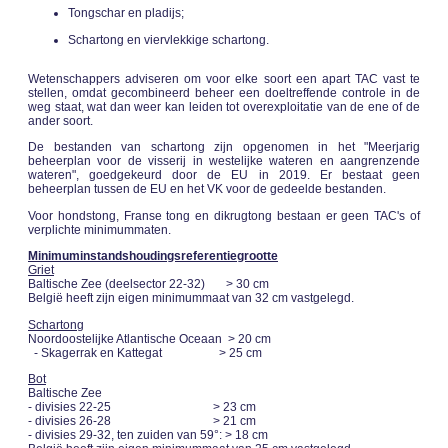
Tongschar en pladijs;
Schartong en viervlekkige schartong.
Wetenschappers adviseren om voor elke soort een apart TAC vast te
stellen, omdat gecombineerd beheer een doeltreffende controle in de
weg staat, wat dan weer kan leiden tot overexploitatie van de ene of de
ander soort.
De bestanden van schartong zijn opgenomen in het "Meerjarig
beheerplan voor de visserij in westelijke wateren en aangrenzende
wateren", goedgekeurd door de EU in 2019. Er bestaat geen
beheerplan tussen de EU en het VK voor de gedeelde bestanden.
Voor hondstong, Franse tong en dikrugtong bestaan er geen TAC's of
verplichte minimummaten.
Minimuminstandshoudingsreferentiegrootte
Griet
Baltische Zee (deelsector 22-32) > 30 cm
België heeft zijn eigen minimummaat van 32 cm vastgelegd.
Schartong
Noordoostelijke Atlantische Oceaan > 20 cm
- Skagerrak en Kattegat > 25 cm
Bot
Baltische Zee
- divisies 22-25 > 23 cm
- divisies 26-28 > 21 cm
- divisies 29-32, ten zuiden van 59°: > 18 cm