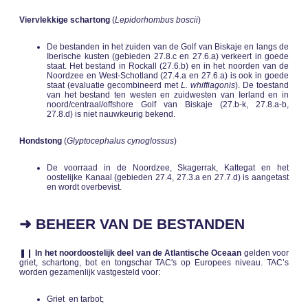
Viervlekkige schartong
(
Lepidorhombus boscii
)
De bestanden in het zuiden van de Golf van Biskaje en langs de
Iberische kusten (gebieden 27.8.c en 27.6.a) verkeert in goede
staat. Het bestand in Rockall (27.6.b) en in het noorden van de
Noordzee en West-Schotland (27.4.a en 27.6.a) is ook in goede
staat (evaluatie gecombineerd met
L. whiffiagonis
). De toestand
van het bestand ten westen en zuidwesten van Ierland en in
noord/centraal/offshore Golf van Biskaje (27.b-k, 27.8.a-b,
27.8.d) is niet nauwkeurig bekend.
Hondstong
(
Glyptocephalus cynoglossus
)
De voorraad in de Noordzee, Skagerrak, Kattegat en het
oostelijke Kanaal (gebieden 27.4, 27.3.a en 27.7.d) is aangetast
en wordt overbevist.
➜ BEHEER VAN DE BESTANDEN
❚❙
In het noordoostelijk deel van de Atlantische Oceaan
gelden voor
griet, schartong, bot en tongschar TAC's op Europees niveau. TAC’s
worden gezamenlijk vastgesteld voor:
Griet en tarbot;