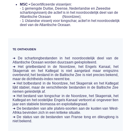
MSC
• Gecertificeerde visserijen:
- 1 gemengde Duitse, Deense, Nederlandse en Zweedse
schartongvisserij die actief is in het noordoostelijk deel van de
Atlantische Oceaan (Noordzee);
- 1 IJslandse visserij voor tongschar, actief in het noordoostelijk
deel van de Atlantische Oceaan.
TE ONTHOUDEN
➜ De schartongbestanden in het noordoostelijk deel van de
Atlantische Oceaan worden duurzaam geëxploiteerd.
➜ Het grietbestand in de Noordzee, het Engels Kanaal, het
Skagerrak en het Kattegat is niet aangetast maar enigszins
overbevist; het bestand in de Baltische Zee is niet precies bekend,
maar de dichtheids-index neemt toe.
➜ Het botbestand in de Noordzee, het Skagerrak en het Kattegat
lijkt stabiel, maar de verschillende bestanden in de Baltische Zee
nemen geleidelijk af.
➜ Het bestand van tongschar in de Noordzee, het Skagerrak, het
Kattegat en het oostelijke Engels Kanaal vertoont al ongeveer tien
jaar een stabiele biomassa en exploitatiegraad.
➜ De bestanden van alle platvis-soorten aan de kusten van West-
Afrika bevinden zich in een kritieke situatie.
➜ De status van de bestanden van Franse tong en dikrugtong is
niet bekend.