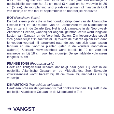
65 cm en 3 kg met een levensduur van 17-23 jaar. Het mannetje is
geslachtsrijp wanneer het 21 cm meet (3-4 jaar) en het vrouwtje bij 26
cm (5 jaar). De voortplanting vindt plaats van januari tot maart in de Golf
van Biskaje en van mei tot september in de noordelijke Noordzee.
BOT
(
Platichthys flesus
)
De bot is een platvis die in het noordoostelijk deel van de Atlantische
Oceaan leeft, tot 100 m diep, van de Barentszzee tot de Middellandse
Zee en zelfs in de Zwarte Zee. Het is ook aanwezig in de Noordwest-
Atlantische Oceaan, waar hij per ongeluk geïntroduceerd werd langs de
kusten van Canada en de Verenigde Staten. Zijn levenscyclus speelt
zich gedeeltelijk af in zoet water. Hij zwemt de rivieren op om zich daar
te voeden voordat hij terugkeert naar de zee om zich daar tussen
februari en mei voort te planten (later in de koudere noordelijke
wateren). Seksuele volwassenheid wordt bereikt bij 12 cm voor het
mannetje en bij 18 cm voor het vrouwtje. De gemiddelde volwassen
lengte is 30 cm.
FRANSE TONG
(
Pegusa lascaris
)
Heeft een lichtgekleurd lichaam dat neigt naar geel. Hij leeft in de
oostelijke Atlantische Oceaan en de Middellandse Zee. Seksuele
volwassenheid wordt bereikt bij 18 cm zowel bij mannetjes als bij
vrouwtjes.
DIKRUGTONG
(
Microchirus variegatus
)
Heeft een lichaam dat gestreept is met donkere banden. Hij leeft in de
oostelijke Atlantische Oceaan en de Middellandse Zee.
➜ VANGST