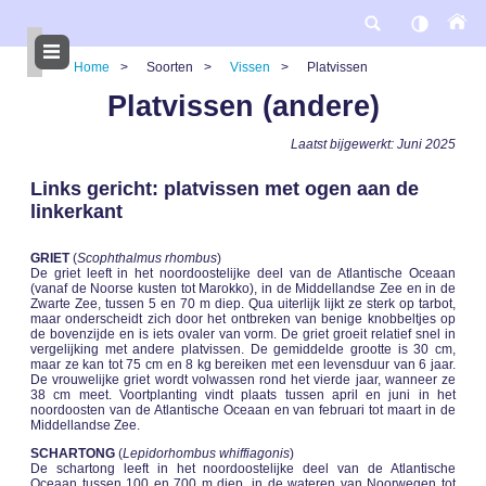
Overslaan
en
naar
de
Home
Soorten
Vissen
Platvissen
inhoud
gaan
Kruimelpad
Platvissen (andere)
Laatst bijgewerkt: Juni 2025
Links gericht: platvissen met ogen aan de
linkerkant
GRIET
(
Scophthalmus rhombus
)
De griet leeft in het noordoostelijke deel van de Atlantische Oceaan
(vanaf de Noorse kusten tot Marokko), in de Middellandse Zee en in de
Zwarte Zee, tussen 5 en 70 m diep. Qua uiterlijk lijkt ze sterk op tarbot,
maar onderscheidt zich door het ontbreken van benige knobbeltjes op
de bovenzijde en is iets ovaler van vorm. De griet groeit relatief snel in
vergelijking met andere platvissen. De gemiddelde grootte is 30 cm,
maar ze kan tot 75 cm en 8 kg bereiken met een levensduur van 6 jaar.
De vrouwelijke griet wordt volwassen rond het vierde jaar, wanneer ze
38 cm meet. Voortplanting vindt plaats tussen april en juni in het
noordoosten van de Atlantische Oceaan en van februari tot maart in de
Middellandse Zee.
SCHARTONG
(
Lepidorhombus whiffiagonis
)
De schartong leeft in het noordoostelijke deel van de Atlantische
Oceaan tussen 100 en 700 m diep, in de wateren van Noorwegen tot