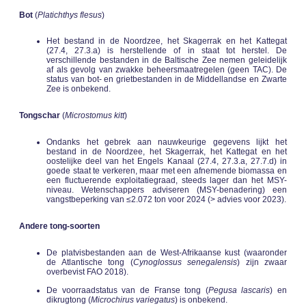
Bot
(
Platichthys flesus
)
Het bestand in de Noordzee, het Skagerrak en het Kattegat
(27.4, 27.3.a) is herstellende of in staat tot herstel. De
verschillende bestanden in de Baltische Zee nemen geleidelijk
af als gevolg van zwakke beheersmaatregelen (geen TAC). De
status van bot- en grietbestanden in de Middellandse en Zwarte
Zee is onbekend.
Tongschar
(
Microstomus kitt
)
Ondanks het gebrek aan nauwkeurige gegevens lijkt het
bestand in de Noordzee, het Skagerrak, het Kattegat en het
oostelijke deel van het Engels Kanaal (27.4, 27.3.a, 27.7.d) in
goede staat te verkeren, maar met een afnemende biomassa en
een fluctuerende exploitatiegraad, steeds lager dan het MSY-
niveau. Wetenschappers adviseren (MSY-benadering) een
vangstbeperking van ≤2.072 ton voor 2024 (> advies voor 2023).
Andere tong-soorten
De platvisbestanden aan de West-Afrikaanse kust (waaronder
de Atlantische tong (
Cynoglossus senegalensis
) zijn zwaar
overbevist FAO 2018).
De voorraadstatus van de Franse tong (
Pegusa lascaris
) en
dikrugtong (
Microchirus variegatus
) is onbekend.