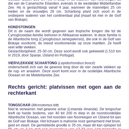
die van de Canarische Eilanden, evenals in de westelijke Middellandse
Zee. Hij is geslachtsrijp vanaf 4 jaar, wanneer de mannetjes 25 cm
meten en de vrouwtjes 28 cm. Schartong plant zich voort in de
ondiepere wateren van het continentaal plat (maart tot mei in de Golf
van Biskaje).
HONDSTONGEN
Dit is de naam die wordt gegeven aan tropische tongen die tot de
Cynoglossidae-familie behoren in Afrikaanse wateren. In deze familie is
de Atlantische tong (
Cynoglossus senegalensis
), die ook in de Golf van
Biskaje voorkomt, de meest voorkomende op onze markten. Ze heeft
veel witte vlekken.
Geslachtsrijpheid: 25-30 cm. Deze soort wordt ook gekweekt (1.510 ton
in 2019, door Spanje, IJsland en Portugal).
VIERVLEKKIGE SCHARTONG
(
Lepidorhombus boscii
)
onderscheidt zich van de gewone tong door de vier zwarte vlekken op
de rug- en anaalvin. Deze soort komt voor in de oostelijke Atlantische
Oceaan en de Middellandse Zee.
Rechts gericht: platvissen met ogen aan de
rechterkant
TONGSCHAR
(
Microstomus kitt
)
Niet te verwarren met gewone schar (
Limanda limanda
). De tongschar
leeft op harde bodems, van 40 tot 200 m diep in de noordoostelijke
Atlantische Oceaan, van het noorden van Noorwegen en IJsland tot aan
de Golf van Biskaje. Het lichaam is mahonie rood gemarmerd met bruin,
geel en zwart. De gemiddelde grootte is 35 cm, maar dit kan oplopen tot