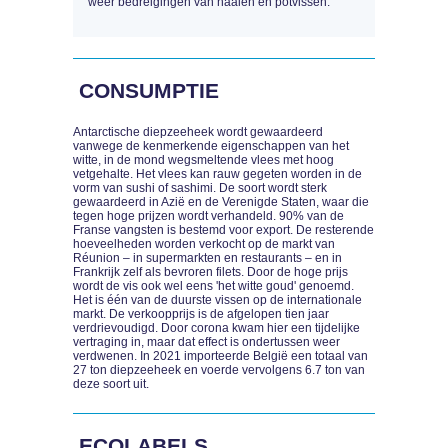
weer bedreigingen van haaien en potvissen.
CONSUMPTIE
Antarctische diepzeeheek wordt gewaardeerd
vanwege de kenmerkende eigenschappen van het
witte, in de mond wegsmeltende vlees met hoog
vetgehalte. Het vlees kan rauw gegeten worden in de
vorm van sushi of sashimi. De soort wordt sterk
gewaardeerd in Azië en de Verenigde Staten, waar die
tegen hoge prijzen wordt verhandeld. 90% van de
Franse vangsten is bestemd voor export. De resterende
hoeveelheden worden verkocht op de markt van
Réunion – in supermarkten en restaurants – en in
Frankrijk zelf als bevroren filets. Door de hoge prijs
wordt de vis ook wel eens 'het witte goud' genoemd.
Het is één van de duurste vissen op de internationale
markt. De verkoopprijs is de afgelopen tien jaar
verdrievoudigd. Door corona kwam hier een tijdelijke
vertraging in, maar dat effect is ondertussen weer
verdwenen. In 2021 importeerde België een totaal van
27 ton diepzeeheek en voerde vervolgens 6.7 ton van
deze soort uit.
ECOLABELS