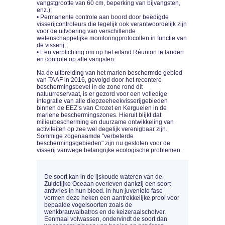
vangstgrootte van 60 cm, beperking van bijvangsten,
enz.);
• Permanente controle aan boord door beëdigde
visserijcontroleurs die tegelijk ook verantwoordelijk zijn
voor de uitvoering van verschillende
wetenschappelijke monitoringprotocollen in functie van
de visserij;
• Een verplichting om op het eiland Réunion te landen
en controle op alle vangsten.
Na de uitbreiding van het marien beschermde gebied
van TAAF in 2016, gevolgd door het recentere
beschermingsbevel in de zone rond dit
natuurreservaat, is er gezord voor een volledige
integratie van alle diepzeeheekvisserijgebieden
binnen de EEZ’s van Crozet en Kerguelen in de
mariene beschermingszones. Hieruit blijkt dat
milieubescherming en duurzame ontwikkeling van
activiteiten op zee wel degelijk verenigbaar zijn.
Sommige zogenaamde "verbeterde
beschermingsgebieden" zijn nu gesloten voor de
visserij vanwege belangrijke ecologische problemen.
De soort kan in de ijskoude wateren van de
Zuidelijke Oceaan overleven dankzij een soort
antivries in hun bloed. In hun juveniele fase
vormen deze heken een aantrekkelijke prooi voor
bepaalde vogelsoorten zoals de
wenkbrauwalbatros en de keizeraalscholver.
Eenmaal volwassen, ondervindt de soort dan