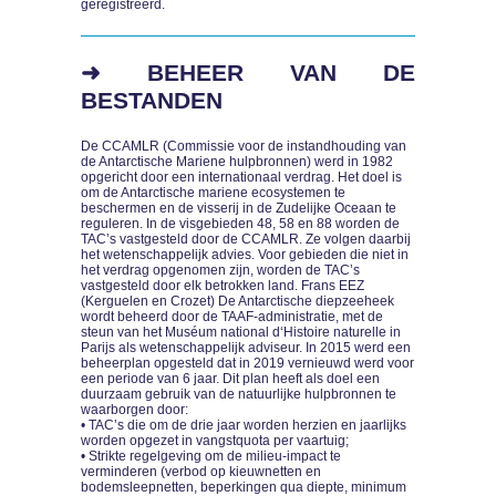
geregistreerd.
➜ BEHEER VAN DE
BESTANDEN
De CCAMLR (Commissie voor de instandhouding van
de Antarctische Mariene hulpbronnen) werd in 1982
opgericht door een internationaal verdrag. Het doel is
om de Antarctische mariene ecosystemen te
beschermen en de visserij in de Zudelijke Oceaan te
reguleren. In de visgebieden 48, 58 en 88 worden de
TAC’s vastgesteld door de CCAMLR. Ze volgen daarbij
het wetenschappelijk advies. Voor gebieden die niet in
het verdrag opgenomen zijn, worden de TAC’s
vastgesteld door elk betrokken land. Frans EEZ
(Kerguelen en Crozet) De Antarctische diepzeeheek
wordt beheerd door de TAAF-administratie, met de
steun van het Muséum national d‘Histoire naturelle in
Parijs als wetenschappelijk adviseur. In 2015 werd een
beheerplan opgesteld dat in 2019 vernieuwd werd voor
een periode van 6 jaar. Dit plan heeft als doel een
duurzaam gebruik van de natuurlijke hulpbronnen te
waarborgen door:
• TAC’s die om de drie jaar worden herzien en jaarlijks
worden opgezet in vangstquota per vaartuig;
• Strikte regelgeving om de milieu-impact te
verminderen (verbod op kieuwnetten en
bodemsleepnetten, beperkingen qua diepte, minimum