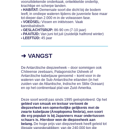
vooruitstekende onderkaak, ontwikkelde onderlip,
krachtige en scherpe tanden.
• HABITAT:
Demersale soort die dicht bij de bodem
leeft, in ondiepe wateren tijdens de juveniele fase maar
tot dieper dan 2.000 m in de volwassen fase.
• VOEDSEL:
Vissen en inktvissen. Vaak
kannibalistisch.
• GESLACHTSRIJP:
86-90 cm (7-10 jaar)
• PAAITIJD:
Van juni tot juli (zuidelijk halfrond winter)
• LEEFTIJD:
45 jaar
➜ VANGST
De Antarctische diepzeeheek – door sommigen ook
Chileense zeebaars, Patagonsiche IJsheek of
Antarctische kabeljauw genoemd – komt voor in de
wateren van de Sub-Antarctische eilanden (in het
zuiden van de Atlantische, Indische en Stille Oceaan)
en op het continentaal plat van Zuid-Amerika.
Deze soort wordt pas sinds 1995 geëxploiteerd. Op het
gebied van smaak en textuur vertoont de
diepzeeheek een opmerkelijke gelijkenis met de
zwarte kabeljauw (Anoplopoma fimbria), een soort
die erg populair is bij Japanners maar ondertussen
schaars is. Hierdoor won de diepzeeheek aan
belang.
De hoge prijs van diepzeeheek heeft geleid tot
illegale vangstpraktijken: van de 240.000 ton die