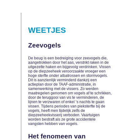
WEETJES
Zeevogels
De beug is een bedreiging voor zeevogels die,
aangetrokken door het aas, verstrikt raken in de
uitgezette haken en bijgevolg verdrinken. Vissen
op de diepzeeheek veroorzaakte vroeger een
hoge sterfte onder albatrossen en stormvogels.
Dit is aanzienlijk verminderd dankzij een
actieplan door de TAAF-administratie, in
samenwerking met de vissers. Zo werden
maatregelen genomen om vogels af te schrikken,
door de teruggooi van vis te verminderen, de
lijnen te verzwaren of enkel ’s nachts te gaan
vissen. Tijdens periodes van pieksterfte bij de
vogels, heeft men tijdelijk zelfs de
diepzeeheekvisserij verboden. Vaartuigen
worden bestraft als ze grote accidentele
vangsten hebben van vogels.
Het fenomeen van