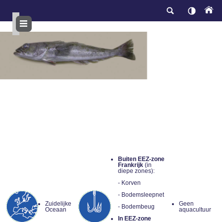
Overslaan
en
naar
de
inhoud
gaan
Buiten EEZ-zone
Frankrijk
(in
diepe zones):
- Korven
- Bodemsleepnet
Zuidelijke
Geen
- Bodembeug
Oceaan
aquacultuur
In EEZ-zone