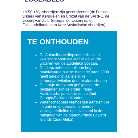
• MSC • Vijf visserijen zijn gecertificeerd (de Franse
visserij van Kerguelen en Crozet van de SARPC, de
visserij van Zuid-Georgia, de visserij op de
Falklandeilanden en twee Australische visserijen).
TE ONTHOUDEN
De Antarctische diepzeeheek is een
kwetsbare soort die leeft in de koude
wateren van de Zuidelijke Oceaan.
De diepzeeheek heeft een hoge
marktwaarde, wat tot begin de jaren 2000
heeft geleid tot aanzienlijke
stroperijactiviteiten door piratenschepen.
De enige duurzaam geëxploiteerde
bestanden zijn de onder Frans-
Australische jurisdictie en de Zuid
Georgia/Falklandeilanden.
Wetenschappers vermoeden aanzienlijke
illegale en ongereglementeerde
visserijactiviteiten op deze soort in de
nabijheid van de Marion/Prince Edward
Islands (Zuid-Afrika).