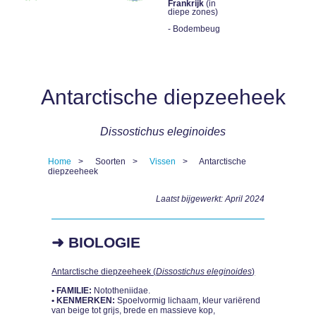
Frankrijk
(in
diepe zones)
- Bodembeug
Antarctische diepzeeheek
Dissostichus eleginoides
Home
Soorten
Vissen
Antarctische
diepzeeheek
Kruimelpad
Laatst bijgewerkt: April 2024
➜ BIOLOGIE
Antarctische diepzeeheek (
Dissostichus eleginoides
)
• FAMILIE:
Nototheniidae.
• KENMERKEN:
Spoelvormig lichaam, kleur variërend
van beige tot grijs, brede en massieve kop,