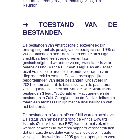
De Franse rederijen zijn allemaal gevestigd in
Réunion.
➜ TOESTAND VAN DE
BESTANDEN
De bestanden van Antarctische diepzeeheek zijn
ernstig uitgeput als gevolg van stroperij tussen 1995 en
2003. Bovendien heeft deze soort een relatief lage
vruchtbaarheid, een trage groei en late
geslachtsrijpheid waardoor ze erg kwetsbaar is voor
overbevissing. Met de EEZ van Kerguelen en Crozet
bezit Frankrijk de grootste bekende voorraden van
diepzeeheek ter wereld. De wetenschappelijke
beoordelingen van deze bestanden, uitgevoerd in
2021, tonen aan dat de biomassa van de paaidieren
zich in goede staat bevindt. Van de twee Australische
bestanden (Heard/McDonald en Macquarie), en de
bestanden in Zuid-Georgia en op de Falklandeilanden
tonen een biomassa in lijn met de doelstellingen van
het beheerplan.
De bestanden in Argentinië en Chili worden overbevist.
De status van het bestand rond de Prince Edward
Islands (Zuid-Afrikaanse EEZ) kan niet met zekerheid
worden beoordeeld. Wetenschappers veronderstellen
dat er naast de predatie van orka’s, ook veel illegale
visserij is. Hoewel sinds 2005 geen stroperij meer werd