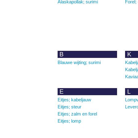
Alaskapollak; surimi
Forel; 
B
K
Blauwe wijting; surimi
Kabelj
Kabelj
Kaviaa
E
L
Eitjes; kabeljauw
Lompvi
Eitjes; steur
Lever
Eitjes; zalm en forel
Eitjes; lomp