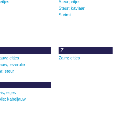
eitjes
Steur; eitjes
Steur; kaviaar
Surimi
Z
auw; eitjes
Zalm; eitjes
auw; leverolie
r; steur
s; eitjes
olie; kabeljauw